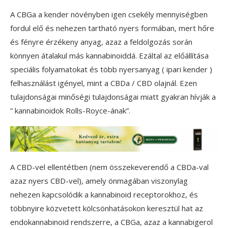
A CBGa a kender növényben igen csekély mennyiségben
fordul elő és nehezen tartható nyers formában, mert hőre
és fényre érzékeny anyag, azaz a feldolgozás során
könnyen átalakul más kannabinoiddá. Ezáltal az előállítása
speciális folyamatokat és több nyersanyag ( ipari kender )
felhasználást igényel, mint a CBDa / CBD olajnál. Ezen
tulajdonságai minőségi tulajdonságai miatt gyakran hívják a
” kannabinoidok Rolls-Royce-ának”.
A CBD-vel ellentétben (nem összekeverendő a CBDa-val
azaz nyers CBD-vel), amely önmagában viszonylag
nehezen kapcsolódik a kannabinoid receptorokhoz, és
többnyire közvetett kölcsönhatásokon keresztül hat az
endokannabinoid rendszerre, a CBGa, azaz a kannabigerol