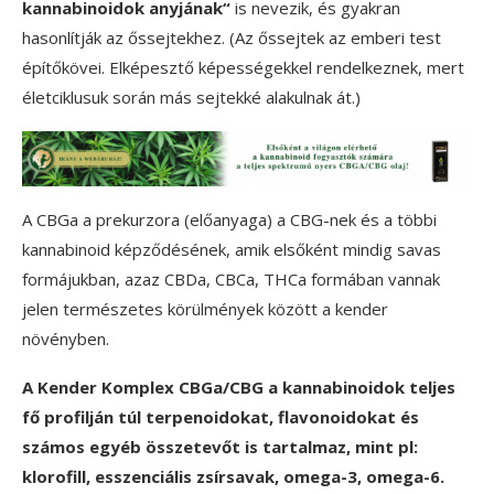
kannabinoidok anyjának“
is nevezik, és gyakran
hasonlítják az őssejtekhez. (Az őssejtek az emberi test
építőkövei. Elképesztő képességekkel rendelkeznek, mert
életciklusuk során más sejtekké alakulnak át.)
A CBGa a prekurzora (előanyaga) a CBG-nek és a többi
kannabinoid képződésének, amik elsőként mindig savas
formájukban, azaz CBDa, CBCa, THCa formában vannak
jelen természetes körülmények között a kender
növényben.
A Kender Komplex CBGa/CBG a kannabinoidok teljes
fő profilján túl terpenoidokat, flavonoidokat és
számos egyéb összetevőt is tartalmaz, mint pl:
klorofill, esszenciális zsírsavak, omega-3, omega-6.