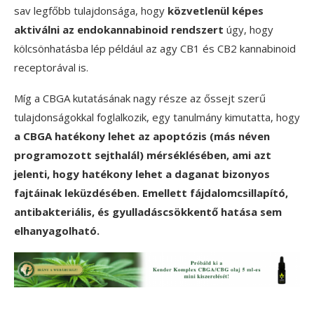
sav legfőbb tulajdonsága, hogy
közvetlenül képes
aktiválni az endokannabinoid rendszert
úgy, hogy
kölcsönhatásba lép például az agy CB1 és CB2 kannabinoid
receptorával is.
Míg a CBGA kutatásának nagy része az őssejt szerű
tulajdonságokkal foglalkozik, egy tanulmány kimutatta, hogy
a CBGA hatékony lehet az apoptózis (más néven
programozott sejthalál) mérséklésében, ami azt
jelenti, hogy hatékony lehet a daganat bizonyos
fajtáinak leküzdésében. Emellett fájdalomcsillapító,
antibakteriális, és gyulladáscsökkentő hatása sem
elhanyagolható.