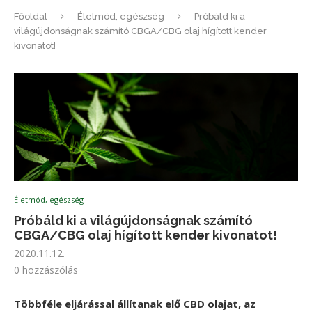
Főoldal
Életmód, egészség
Próbáld ki a
világújdonságnak számító CBGA/CBG olaj hígított kender
kivonatot!
Életmód, egészség
Próbáld ki a világújdonságnak számító
CBGA/CBG olaj hígított kender kivonatot!
2020.11.12.
0 hozzászólás
Többféle eljárással állítanak elő CBD olajat, az