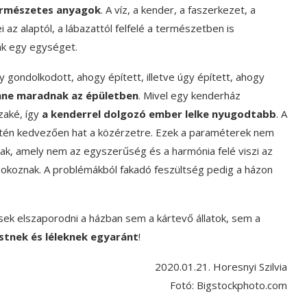
rmészetes anyagok
. A víz, a kender, a faszerkezet, a
az alaptól, a lábazattól felfelé a természetben is
ak egy egységet.
 gondolkodott, ahogy épített, illetve úgy épített, ahogy
nne maradnak az épületben
. Mivel egy kenderház
aké, így
a kenderrel dolgozó ember lelke nyugodtabb
. A
zintén kedvezően hat a közérzetre. Ezek a paraméterek nem
nak, amely nem az egyszerűség és a harmónia felé viszi az
 okoznak. A problémákból fakadó feszültség pedig a házon
ek elszaporodni a házban sem a kártevő állatok, sem a
stnek és léleknek egyaránt
!
2020.01.21. Horesnyi Szilvia
Fotó: Bigstockphoto.com