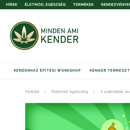
HÍREK
ÉLETMÓD, EGÉSZSÉG
TERMÉKEK
RENDEZVÉNYE
KENDERHÁZ ÉPÍTÉSI WORKSHOP
KENDER TERMESZTÉ
Főoldal
Életmód, egészség
A szakralitás, a