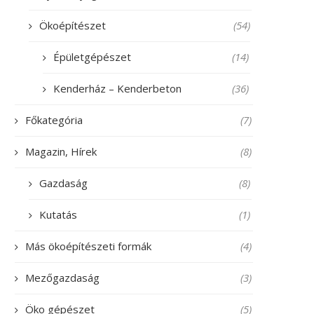
Ökoépítészet
(54)
Épületgépészet
(14)
Kenderház – Kenderbeton
(36)
Főkategória
(7)
Magazin, Hírek
(8)
Gazdaság
(8)
Kutatás
(1)
Más ökoépítészeti formák
(4)
Mezőgazdaság
(3)
Öko gépészet
(5)