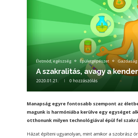
Életmód, egészség
Épületgépészet
Gazdaság
A szakralitás, avagy a kender
2020.01.21.
0 hozzászólás
Manapság egyre fontosabb szempont az életben
magunk is harmóniába kerülve egy egységet alk
otthonunk milyen technológiával épül fel szakr
Házat építeni ugyanolyan, mint amikor a szobrász ó