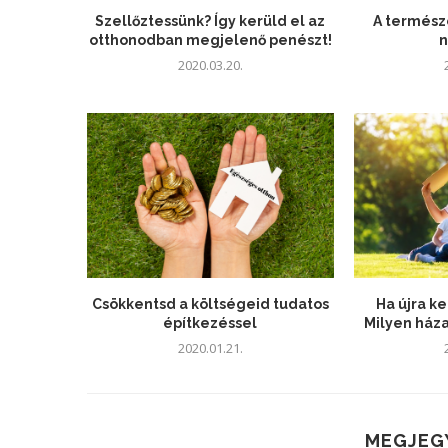
Szellőztessünk? Így kerüld el az
A termész
otthonodban megjelenő penészt!
2020.03.20.
Csökkentsd a költségeid tudatos
Ha újra k
építkezéssel
Milyen ház
2020.01.21.
MEGJEG