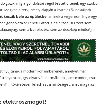
dolgozik, míg a gondolatai végül testet öltenek egy szobor
t. Megvan a terv, amely alapján a kivitelezők nekiállnak
t teszik bele az épületbe
, aminek a végeredménye egy
ber gondolatait? Lehet! Látod is és érzed is! Ezért sem
alapanyag, sem a kivitelezés, sem az összkép minősége.
szt nyújtanak a modern kor emberének, amelyet már
irányították, így olyat vél “normálisnak”, ami minden, csak
en!”
– tökéletesen lefedi azt a minőséget, amit maga az
z elektroszmogot!