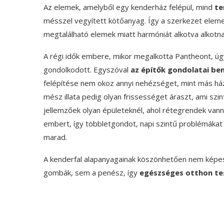
Az elemek, amelyből egy kenderház felépül, mind
te
mésszel vegyített kötőanyag. Így a szerkezet elemei 
megtalálható elemek miatt harmóniát alkotva alkotn
A régi idők embere, mikor megalkotta Pantheont, úgy
gondolkodott. Egyszóval
az építők gondolatai be
felépítése nem okoz annyi nehézséget, mint más ház
mész illata pedig olyan frissességet áraszt, ami s
jellemzőek olyan épületeknél, ahol rétegrendek van
embert, így többletgondot, napi szintű problémákat
marad.
A kenderfal alapanyagainak köszönhetően nem képes
gombák, sem a penész, így
egészséges otthon te