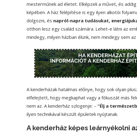
mesterműnek ad életet. Elképzeli a művet, és addig 
képében. A ház felépítése is egy ilyen alkotói folyama
dolgozni, és
napról-napra tudásukat, energiájuka
otthon lesz egy család számára. Lehet-e látni az em
mindegy, milyen házban élünk, nem mindegy sem az 
A kenderházak hatalmas előnye, hogy sok olyan plu
elfelejtett, hogy megkaphat vagy a fókuszát más felé 
nem az. A kenderház szlogenje: –
“Élj a természetb
ilyen technikával készült épületek nyújtanak.
A kenderház képes leárnyékolni a