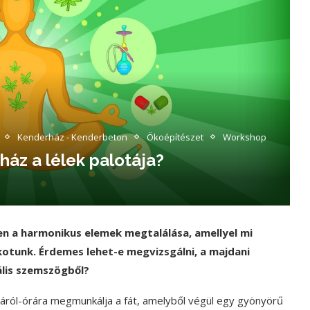
Kenderház - Kenderbeton
Ökoépítészet
Workshop
ház a lélek palotája?
 a harmonikus elemek megtalálása, amellyel mi
otunk. Érdemes lehet-e megvizsgálni, a majdani
ális szemszögből?
ráról-órára megmunkálja a fát, amelyből végül egy gyönyörű