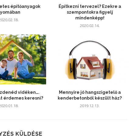
etes építőanyagok
Építkezni tervezel? Ezekre a
nyomában
szempontokra figyelj
mindenképp!
2020.02.18.
2020.02.14.
ezdenéd vidéken….
Mennyire jó hangszigetelő a
at érdemes keresni?
kenderbetonból készült ház?
2020.01.18.
2019.12.13.
YZÉS KÜLDÉSE